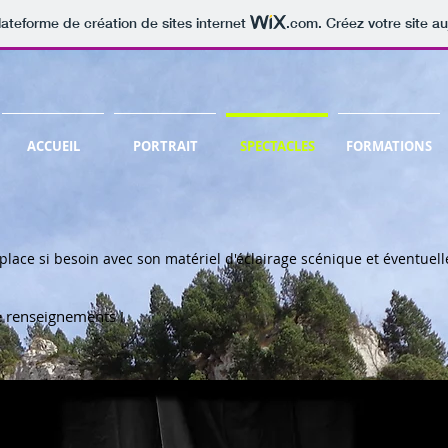
lateforme de création de sites internet
.com
. Créez votre site au
ACCUEIL
PORTRAIT
SPECTACLES
FORMATIONS
 déplace si besoin avec son matériel d'éclairage scénique et éventue
e renseignements !